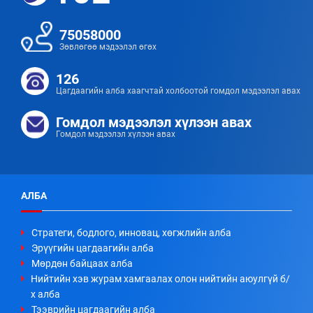
75058000
Зөвлөгөө мэдээлэл өгөх
126
Цагдаагийн алба хаагчтай холбоотой гомдол мэдээлэл авах
Гомдол мэдээлэл хүлээн авах
Гомдол мэдээлэл хүлээн авах
АЛБА
Стратеги, бодлого, инновац, хөгжлийн алба
Эрүүгийн цагдаагийн алба
Мөрдөн байцаах алба
Нийтийн хэв журам хамгаалах олон нийтийн аюулгүй б/
х алба
Тээврийн цагдаагийн алба