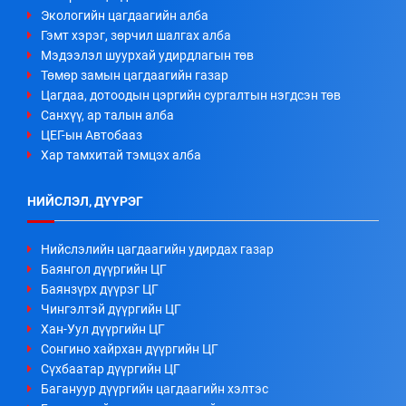
Экологийн цагдаагийн алба
Гэмт хэрэг, зөрчил шалгах алба
Мэдээлэл шуурхай удирдлагын төв
Төмөр замын цагдаагийн газар
Цагдаа, дотоодын цэргийн сургалтын нэгдсэн төв
Санхүү, ар талын алба
ЦЕГ-ын Автобааз
Хар тамхитай тэмцэх алба
НИЙСЛЭЛ, ДҮҮРЭГ
Нийслэлийн цагдаагийн удирдах газар
Баянгол дүүргийн ЦГ
Баянзүрх дүүрэг ЦГ
Чингэлтэй дүүргийн ЦГ
Хан-Уул дүүргийн ЦГ
Сонгино хайрхан дүүргийн ЦГ
Сүхбаатар дүүргийн ЦГ
Багануур дүүргийн цагдаагийн хэлтэс