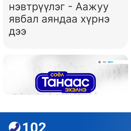
нэвтрүүлэг - Аажуу
явбал аяндаа хүрнэ
дээ
102