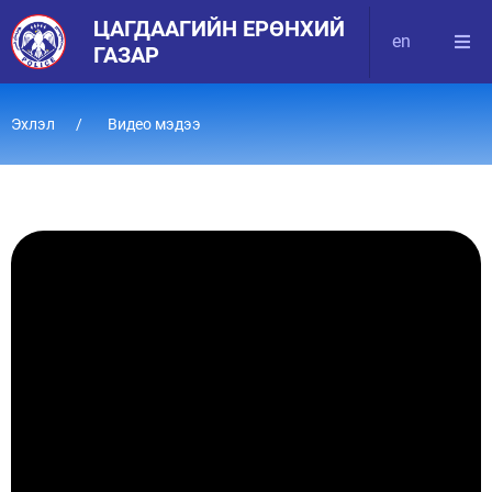
ЦАГДААГИЙН ЕРӨНХИЙ
en
ГАЗАР
Эхлэл
Видео мэдээ