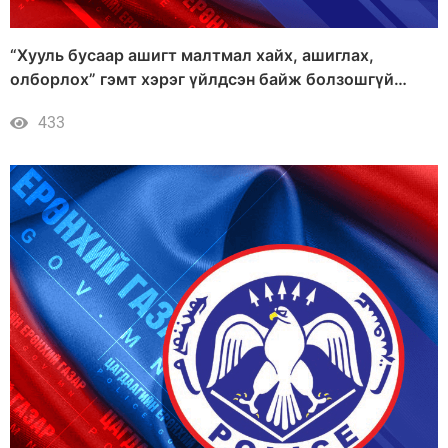
“Хууль бусаар ашигт малтмал хайх, ашиглах,
олборлох” гэмт хэрэг үйлдсэн байж болзошгүй
хэрэгт мөрдөн шалгах ажиллагаа явуулж байна.
433