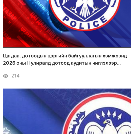
Цагдаа, дотоодын цэргийн байгууллагын хэмжээнд
2026 оны II улиралд дотоод аудитын чиглэлээр
хэрэгжүүлсэн ажлын тайлан
214