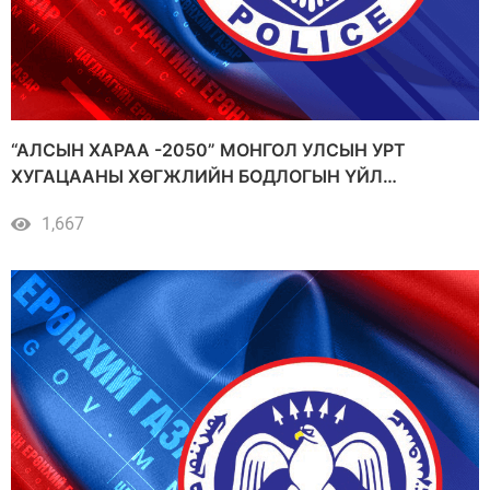
“АЛСЫН ХАРАА -2050” МОНГОЛ УЛСЫН УРТ
ХУГАЦААНЫ ХӨГЖЛИЙН БОДЛОГЫН ҮЙЛ
АЖИЛЛАГААНЫ ХЭРЭГЖИЛТ
1,667