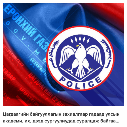
Цагдаагийн байгууллагын захиалгаар гадаад улсын
академи, их, дээд сургуулиудад суралцаж байгаа