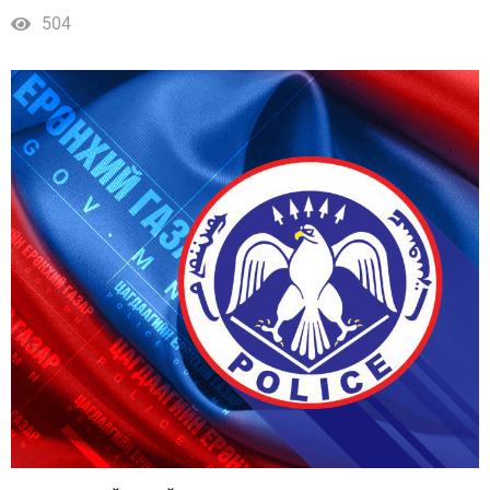
алба хаагч, суралцагчдын судалгаа
504