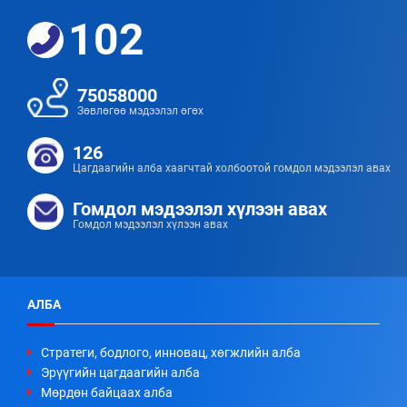
102
75058000
Зөвлөгөө мэдээлэл өгөх
126
Цагдаагийн алба хаагчтай холбоотой гомдол мэдээлэл авах
Гомдол мэдээлэл хүлээн авах
Гомдол мэдээлэл хүлээн авах
АЛБА
Стратеги, бодлого, инновац, хөгжлийн алба
Эрүүгийн цагдаагийн алба
Мөрдөн байцаах алба