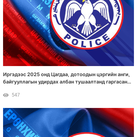
Иргэдээс 2025 онд Цагдаа, дотоодын цэргийн анги,
байгууллагын удирдах албан тушаалтанд гаргасан
санал, өргөдөл, гомдлын шийдвэрлэлт
547