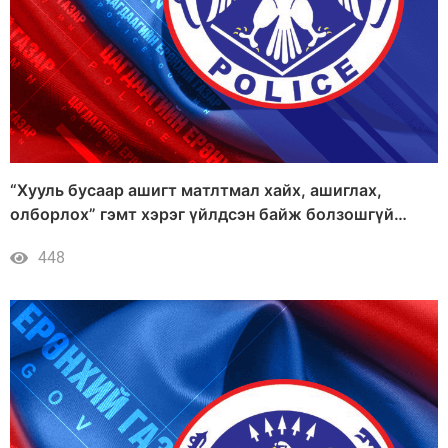
“Хууль бусаар ашигт матлтмал хайх, ашиглах,
олборлох” гэмт хэрэг үйлдсэн байж болзошгүй
хэрэгт мөрдөн шалгах ажиллагаа явуулж байна.
448