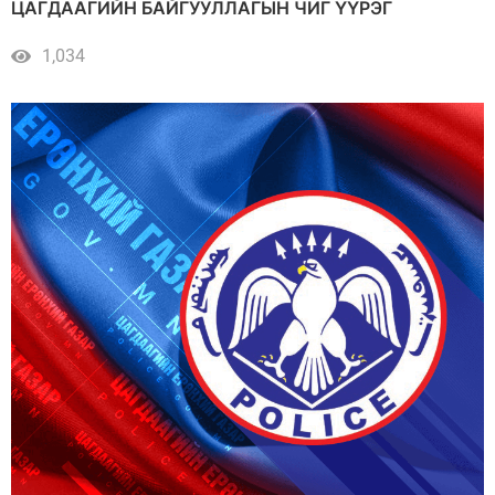
ЦАГДААГИЙН БАЙГУУЛЛАГЫН ЧИГ ҮҮРЭГ
1,034