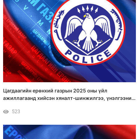
Цагдаагийн ерөнхий газрын 2025 оны үйл
ажиллагаанд хийсэн хяналт-шинжилгээ, үнэлгээний
дүн
523