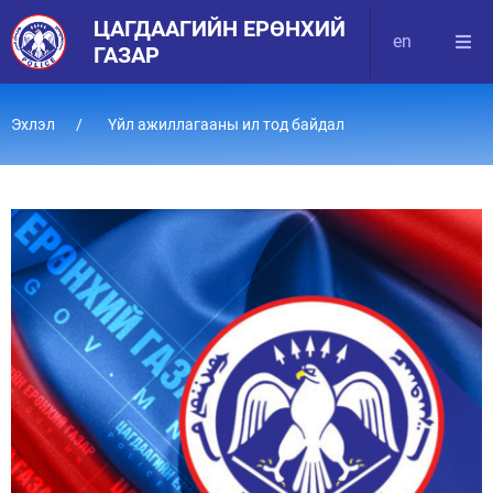
ЦАГДААГИЙН ЕРӨНХИЙ
en
ГАЗАР
Эхлэл
Үйл ажиллагааны ил тод байдал