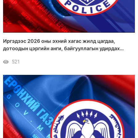
Иргэдээс 2026 оны эхний хагас жилд цагдаа,
дотоодын цэргийн анги, байгууллагын удирдах
албан тушаалтанд гаргасан санал, өргөдөл, гомдлын
521
шийдвэрлэлт