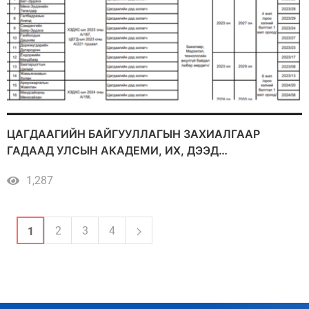
ЦАГДААГИЙН БАЙГУУЛЛАГЫН ЗАХИАЛГААР
ГАДААД УЛСЫН АКАДЕМИ, ИХ, ДЭЭД
СУРГУУЛИУДАД СУРАЛЦАЖ БАЙГАА АЛБА ХААГЧ,
1,287
СУРАЛЦАГЧДЫН СУДАЛГАА
2
3
4
1