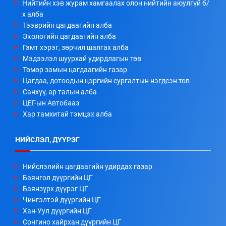
Нийтийн хэв журам хамгаалах олон нийтийн аюулгүй б/
х алба
Тээврийн цагдаагийн алба
Экологийн цагдаагийн алба
Гэмт хэрэг, зөрчил шалгах алба
Мэдээлэл шуурхай удирдлагын төв
Төмөр замын цагдаагийн газар
Цагдаа, дотоодын цэргийн сургалтын нэгдсэн төв
Санхүү, ар талын алба
ЦЕГ-ын Автобааз
Хар тамхитай тэмцэх алба
НИЙСЛЭЛ, ДҮҮРЭГ
Нийслэлийн цагдаагийн удирдах газар
Баянгол дүүргийн ЦГ
Баянзүрх дүүрэг ЦГ
Чингэлтэй дүүргийн ЦГ
Хан-Уул дүүргийн ЦГ
Сонгино хайрхан дүүргийн ЦГ