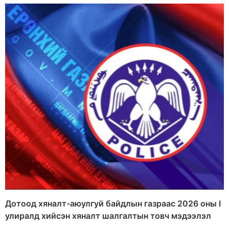
Дотоод хяналт-аюулгуй байдлын газраас 2026 оны I
улиралд хийсэн хяналт шалгалтын товч мэдээлэл