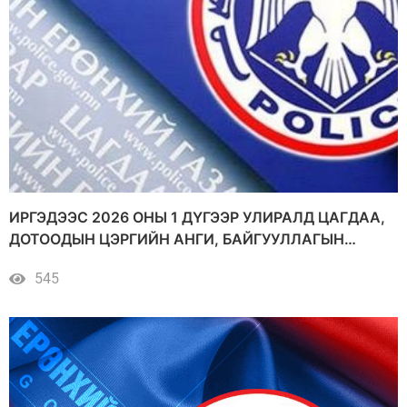
ИРГЭДЭЭС 2026 ОНЫ 1 ДҮГЭЭР УЛИРАЛД ЦАГДАА,
ДОТООДЫН ЦЭРГИЙН АНГИ, БАЙГУУЛЛАГЫН
УДИРДАХ АЛБАН ТУШААЛТАНД ГАРГАСАН САНАЛ,
545
ӨРГӨДӨЛ, ГОМДЛЫН ШИЙДВЭРЛЭЛТ