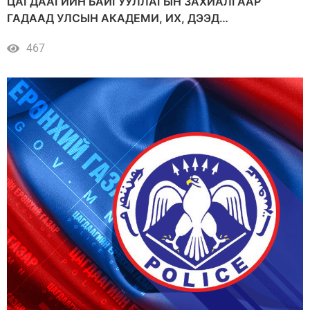
ЦАГДААГИЙН БАЙГУУЛЛАГЫН ЗАХИАЛГААР
ГАДААД УЛСЫН АКАДЕМИ, ИХ, ДЭЭД
СУРГУУЛИУДАД СУРАЛЦАЖ БАЙГАА АЛБА ХААГЧ,
467
СУРАЛЦАГЧДЫН СУДАЛГАА