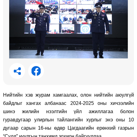
Нийтийн хэв журам хамгаалах, олон нийтийн аюулгүй
байдлыг хангах албанаас 2024-2025 оны хичээлийн
шинэ жилийн нээлтийн үйл ажиллагаа болон
гуравдугаар улирлын тайлангийн хурлыг энэ оны 10
дугаар сарын 16-ны өдөр Цагдаагийн ерөнхий газрын
“Сүлд” чуулгын танхимд зохион байгууллаа.