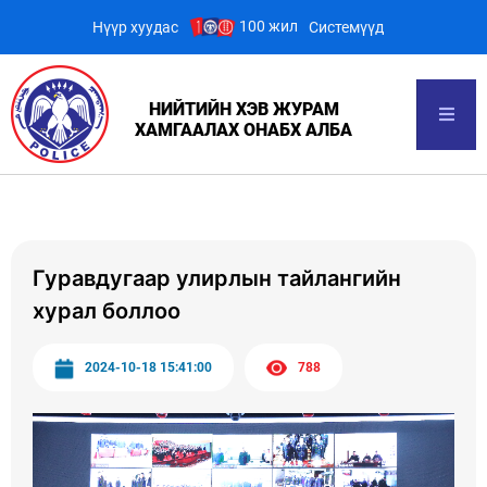
100 жил
Нүүр хуудас
Системүүд
НИЙТИЙН ХЭВ ЖУРАМ
ХАМГААЛАХ ОНАБХ АЛБА
Гуравдугаар улирлын тайлангийн
хурал боллоо
2024-10-18 15:41:00
788