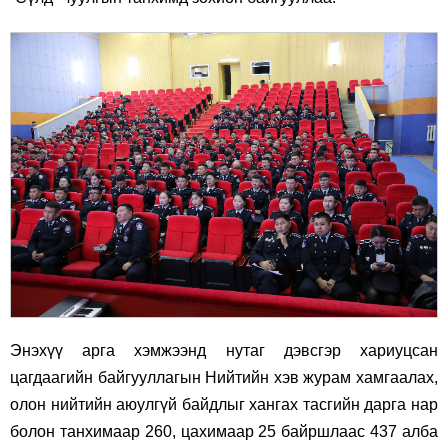
Энэхүү арга хэмжээнд нутаг дэвсгэр хариуцсан
цагдаагийн байгууллагын Нийтийн хэв журам хамгаалах,
олон нийтийн аюулгүй байдлыг хангах тасгийн дарга нар
болон танхимаар 260, цахимаар 25 байршлаас 437 алба