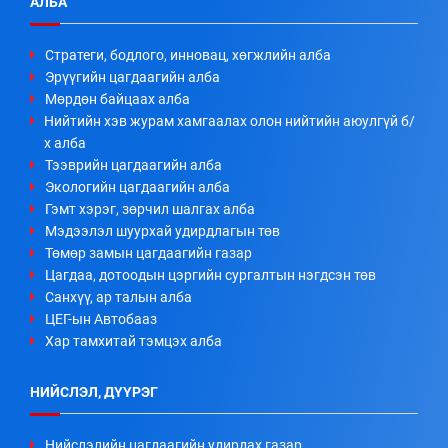
АЛБА
Стратеги, бодлого, инновац, хөгжлийн алба
Эрүүгийн цагдаагийн алба
Мөрдөн байцаах алба
Нийтийн хэв журам хамгаалах олон нийтийн аюулгүй б/
х алба
Тээврийн цагдаагийн алба
Экологийн цагдаагийн алба
Гэмт хэрэг, зөрчил шалгах алба
Мэдээлэл шуурхай удирдлагын төв
Төмөр замын цагдаагийн газар
Цагдаа, дотоодын цэргийн сургалтын нэгдсэн төв
Санхүү, ар талын алба
ЦЕГ-ын Автобааз
Хар тамхитай тэмцэх алба
НИЙСЛЭЛ, ДҮҮРЭГ
Нийслэлийн цагдаагийн удирдах газар