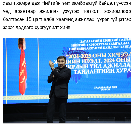
хаагч хамрагдаж Нийтийн эмх замбраагүй байдал үүссэн
үед аравтаар ажиллах үзүүлэх тоглолт, зохиомлоор
бэлтгэсэн 15 цэгт алба хаагчид ажиллах, үүрэг гүйцэтгэх
зэрэг дадлага сургуулилт хийв.