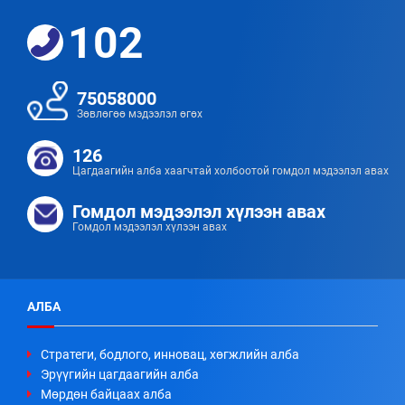
102
75058000
Зөвлөгөө мэдээлэл өгөх
126
Цагдаагийн алба хаагчтай холбоотой гомдол мэдээлэл авах
Гомдол мэдээлэл хүлээн авах
Гомдол мэдээлэл хүлээн авах
АЛБА
Стратеги, бодлого, инновац, хөгжлийн алба
Эрүүгийн цагдаагийн алба
Мөрдөн байцаах алба