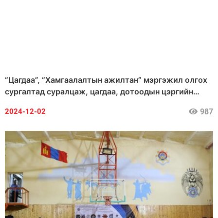
“Цагдаа”, “Хамгаалалтын ажилтан” мэргэжил олгох
сургалтад суралцаж, цагдаа, дотоодын цэргийн
анги, байгууллагад ажиллахыг урьж байна
987
2024-12-02