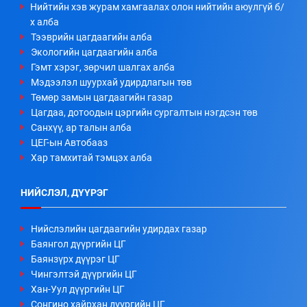
Нийтийн хэв журам хамгаалах олон нийтийн аюулгүй б/
х алба
Тээврийн цагдаагийн алба
Экологийн цагдаагийн алба
Гэмт хэрэг, зөрчил шалгах алба
Мэдээлэл шуурхай удирдлагын төв
Төмөр замын цагдаагийн газар
Цагдаа, дотоодын цэргийн сургалтын нэгдсэн төв
Санхүү, ар талын алба
ЦЕГ-ын Автобааз
Хар тамхитай тэмцэх алба
НИЙСЛЭЛ, ДҮҮРЭГ
Нийслэлийн цагдаагийн удирдах газар
Баянгол дүүргийн ЦГ
Баянзүрх дүүрэг ЦГ
Чингэлтэй дүүргийн ЦГ
Хан-Уул дүүргийн ЦГ
Сонгино хайрхан дүүргийн ЦГ