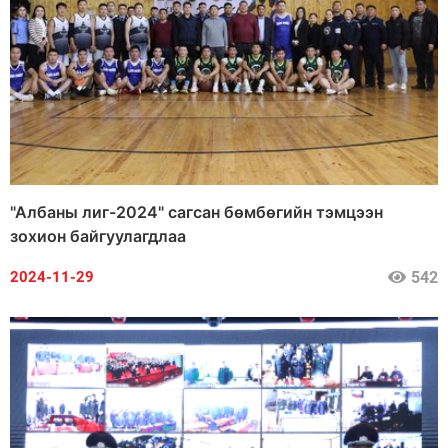
"Албаны лиг-2024" сагсан бөмбөгийн тэмцээн
зохион байгуулагдлаа
542
2024-11-29