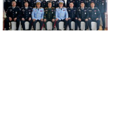
Цэргийн дээд цол хүртсэн удирдлагуудад
хүндэтгэл үзүүллээ
253
253
2026/07/08
Алба хаагчдад цол, шагнал гардуулах ёслолын арга