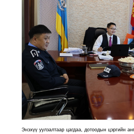
Энэхүү уулзалтаар ц
агдаа, дотоодын цэргийн ан