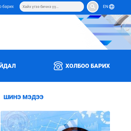
о барих
EN
АЙДАЛ
ХОЛБОО БАРИХ
ШИНЭ МЭДЭЭ