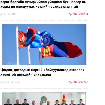
эсрэг бэлгийн хүчирхийлэл үйлдвэл бүх насаар нь
хорих ял оногдуулах хуулийн зохицуулалттай
0
485
2026/08/04
Цагдаа, дотоодын цэргийн байгууллагад ажиллах
хүсэлтэй иргэдийн анхааралд
253
253
2026/07/28