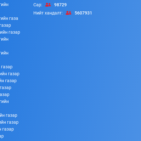
гийн
Сар:
98729
Нийт хандалт:
5607931
ийн газа
газар
ийн газар
Хоногийн нөхцөл байдлын тоон мэдээ
гийн
253
253
2026/07/08
гийн
 газар
ийн газар
йн газар
газар
газар
гийн
йн газар
Ахмад ажилтнуудтай Нийгмийн даатгалын багц
ийн газар
хуулийн шинэчлэлийн талаар уулзалт хийлээ
н газар
ар
253
253
2026/07/08