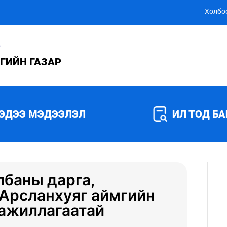
Холбо
Р
ГИЙН ГАЗАР
ЭДЭЭ МЭДЭЭЛЭЛ
ИЛ ТОД Б
лбаны дарга,
.Арсланхуяг аймгийн
 ажиллагаатай