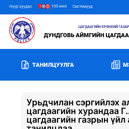
100 жил
Нүүр хуудас
Системүүд
ЦАГДААГИЙН ЕРӨНХИЙ ГАЗА
ДУНДГОВЬ АЙМГИЙН ЦАГДАА
ТАНИЛЦУУЛГА
М
Урьдчилан сэргийлэх а
цагдаагийн хурандаа Г
цагдаагийн газрын үйл
танилцлаа