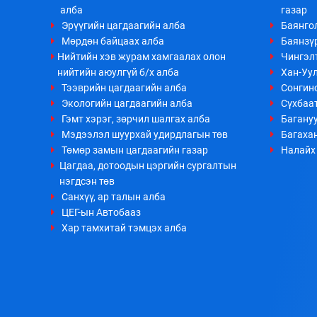
алба
газар
Эрүүгийн цагдаагийн алба
Баянго
Мөрдөн байцаах алба
Баянзүр
Нийтийн хэв журам хамгаалах олон
Чингэл
нийтийн аюулгүй б/х алба
Хан-Уул
Тээврийн цагдаагийн алба
Сонгино
Экологийн цагдаагийн алба
Сүхбаа
Гэмт хэрэг, зөрчил шалгах алба
Багануу
Мэдээлэл шуурхай удирдлагын төв
Багахан
Төмөр замын цагдаагийн газар
Налайх 
Цагдаа, дотоодын цэргийн сургалтын
нэгдсэн төв
Санхүү, ар талын алба
ЦЕГ-ын Автобааз
Хар тамхитай тэмцэх алба