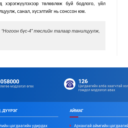
д хэрэгжүүлэхээр төлөвлөж буй бодлого, үйл
цуулж, санал, хүсэлтийг нь сонссон юм.
 “Ногоон бүс-4” төслийн талаар танилцуулж,
126
5058000
Цагдаагийн алба хаагчтай хо
лөгөө мэдээлэл өгөх
гомдол мэдээлэл авах
, ДҮҮРЭГ
АЙМАГ
лийн цагдаагийн удирдах
Архангай аймгийн цагдааги