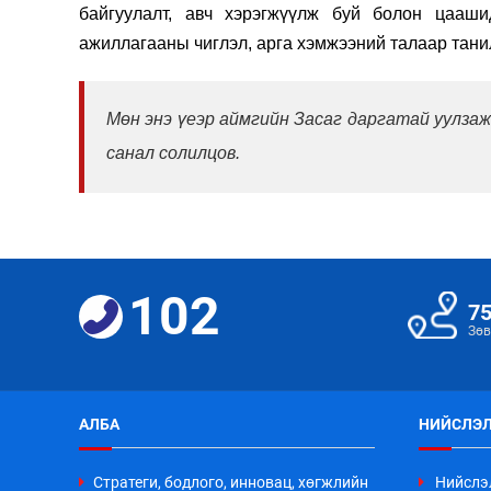
байгуулалт, авч хэрэгжүүлж буй болон цааши
ажиллагааны чиглэл, арга хэмжээний талаар танил
Мөн энэ үеэр аймгийн Засаг даргатай уулзаж
санал солилцов.
102
7
Зөв
АЛБА
НИЙСЛЭЛ
Стратеги, бодлого, инновац, хөгжлийн
Нийслэ