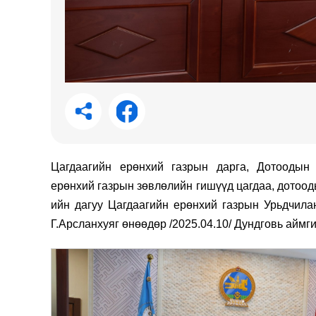
Цагдаагийн ерөнхий газрын дарга,
Д
отоодын 
ерөнхий газрын зөвлөлийн гишүүд цагдаа, дотоод
ийн дагуу
Цагдаагийн ерөнхий газрын У
рьдчила
Г.Арсланхуяг өнөөдөр /2025.04.10/ Дундговь аймг