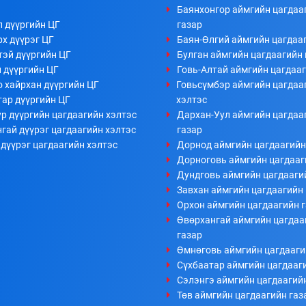
Баянхонгор аймгийн цагдаа
л дүүргийн ЦГ
газар
х дүүрэг ЦГ
Баян-Өлгий аймгийн цагдааг
тэй дүүргийн ЦГ
Булган аймгийн цагдаагийн 
 дүүргийн ЦГ
Говь-Алтай аймгийн цагдааг
 хайрхан дүүргийн ЦГ
Говьсүмбэр аймгийн цагдаа
тар дүүргийн ЦГ
хэлтэс
р дүүргийн цагдаагийн хэлтэс
Дархан-Уул аймгийн цагдаа
гай дүүрэг цагдаагийн хэлтэс
газар
дүүрэг цагдаагийн хэлтэс
Дорнод аймгийн цагдаагийн
Дорноговь аймгийн цагдааг
Дундговь аймгийн цагдааги
Завхан аймгийн цагдаагийн 
Орхон аймгийн цагдаагийн 
Өвөрхангай аймгийн цагдаа
газар
Өмнөговь аймгийн цагдааги
Сүхбаатар аймгийн цагдааг
Сэлэнгэ аймгийн цагдаагий
Төв аймгийн цагдаагийн газ