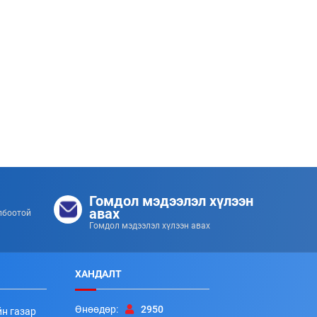
хэмжээ боллоо
253
253
2026/07/08
Ахлагч Э.Бумбаяр Монгол Улсын Мэргэн цолны
Гомдол мэдээлэл хүлээн
болзол хангалаа
авах
лбоотой
Гомдол мэдээлэл хүлээн авах
253
253
2026/07/08
ХАНДАЛТ
Өнөөдөр:
2950
йн газар