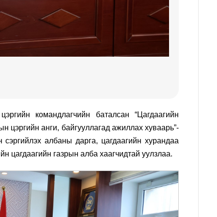
цэргийн командлагчийн баталсан “Цагдаагийн
ын цэргийн анги
,
байгууллагад ажиллах хуваарь”-
н сэргийлэх албаны дарга, цагдаагийн хурандаа
ийн цагдаагийн газрын алба хаагчидтай уулзлаа.