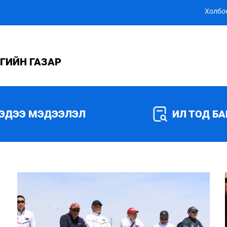
Холбо
Р
ГИЙН ГАЗАР
ЭДЭЭ МЭДЭЭЛЭЛ
ИЛ ТОД Б