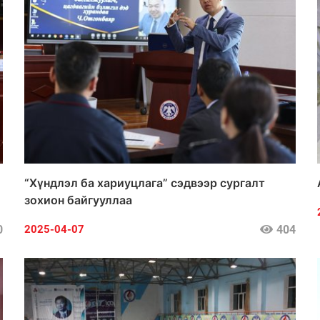
“Хүндлэл ба хариуцлага” сэдвээр сургалт
зохион байгууллаа
0
404
2025-04-07