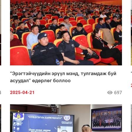
“Эрэгтэйчүүдийн эрүүл мэнд, тулгамдаж буй
асуудал” өдөрлөг боллоо
4
697
2025-04-21