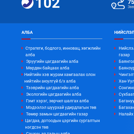
102
7
Зөв
АЛБА
НИЙСЛЭЛ
Стратеги, бодлого, инновац, хөгжлийн
Нийслэ
алба
газар
Эрүүгийн цагдаагийн алба
Баянго
Мөрдөн байцаах алба
Баянзүр
Нийтийн хэв журам хамгаалах олон
Чингэл
нийтийн аюулгүй б/х алба
Хан-Уул
Тээврийн цагдаагийн алба
Сонгино
Экологийн цагдаагийн алба
Сүхбаа
Гэмт хэрэг, зөрчил шалгах алба
Багануу
Мэдээлэл шуурхай удирдлагын төв
Багахан
Төмөр замын цагдаагийн газар
Налайх 
Цагдаа, дотоодын цэргийн сургалтын
нэгдсэн төв
Санхүү, ар талын алба