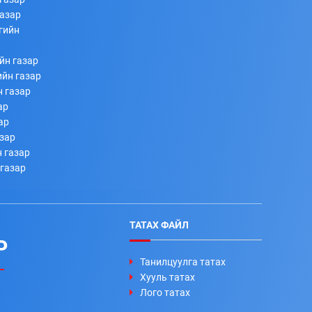
газар
гийн
йн газар
ийн газар
н газар
ар
ар
азар
 газар
 газар
ТАТАХ ФАЙЛ
Р
Танилцуулга татах
Хууль татах
Лого татах