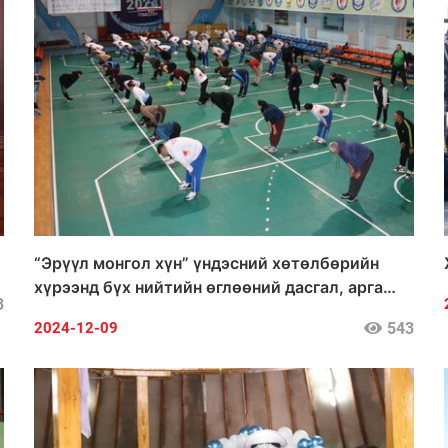
“Эрүүл монгол хүн” үндэсний хөтөлбөрийн
хүрээнд бүх нийтийн өглөөний дасгал, арга
3
хэмжээг зохион байгуулагдаж байна
543
2024-12-09