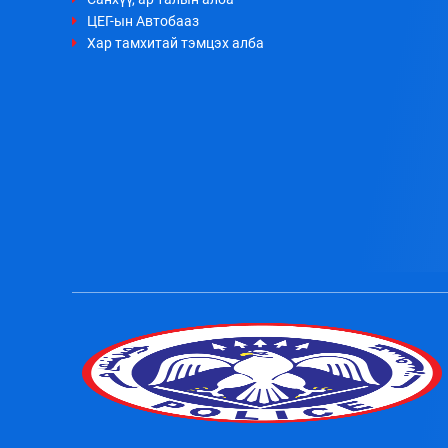
ЦЕГ-ын Автобааз
Хар тамхитай тэмцэх алба