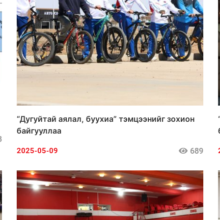
“Дугуйтай аялал, буухиа” тэмцээнийг зохион
байгууллаа
3
689
2025-05-09