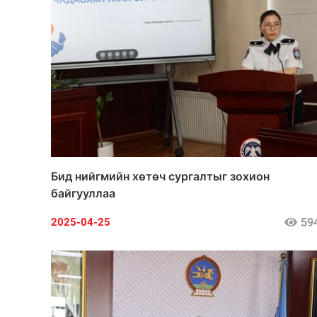
Бид нийгмийн хөтөч сургалтыг зохион
байгууллаа
59
2025-04-25