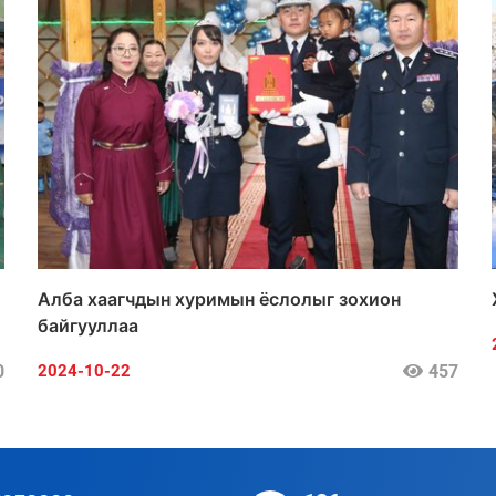
Алба хаагчдын хуримын ёслолыг зохион
байгууллаа
0
457
2024-10-22