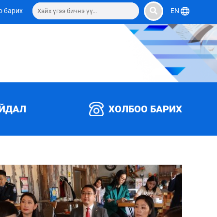
о барих
EN
АЙДАЛ
ХОЛБОО БАРИХ