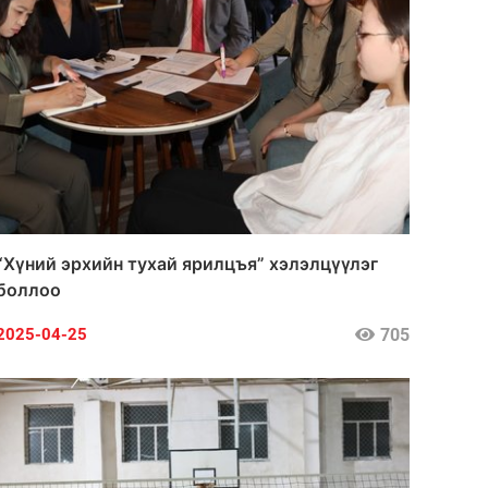
“Хүний эрхийн тухай ярилцъя” хэлэлцүүлэг
боллоо
705
2025-04-25