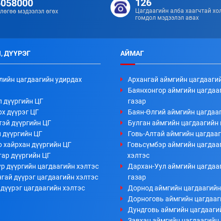
126
5058000
Цагдаагийн алба хаагчтай хо
лөгөө мэдээлэл өгөх
гомдол мэдээлэл авах
, ДҮҮРЭГ
АЙМАГ
лийн цагдаагийн удирдах
Архангай аймгийн цагдааги
Баянхонгор аймгийн цагдаа
л дүүргийн ЦГ
газар
х дүүрэг ЦГ
Баян-Өлгий аймгийн цагдааг
тэй дүүргийн ЦГ
Булган аймгийн цагдаагийн 
 дүүргийн ЦГ
Говь-Алтай аймгийн цагдааг
 хайрхан дүүргийн ЦГ
Говьсүмбэр аймгийн цагдаа
тар дүүргийн ЦГ
хэлтэс
р дүүргийн цагдаагийн хэлтэс
Дархан-Уул аймгийн цагдаа
гай дүүрэг цагдаагийн хэлтэс
газар
дүүрэг цагдаагийн хэлтэс
Дорнод аймгийн цагдаагийн
Дорноговь аймгийн цагдааг
Дундговь аймгийн цагдааги
Завхан аймгийн цагдаагийн 