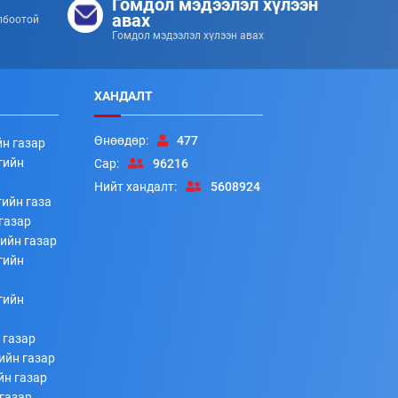
Гомдол мэдээлэл хүлээн
авах
лбоотой
Гомдол мэдээлэл хүлээн авах
ХАНДАЛТ
Өнөөдөр:
477
йн газар
гийн
Сар:
96216
Нийт хандалт:
5608924
ийн газа
газар
ийн газар
гийн
гийн
 газар
ийн газар
йн газар
газар