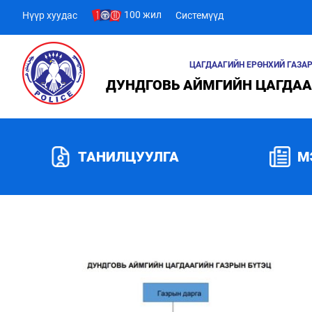
100 жил
Нүүр хуудас
Системүүд
ЦАГДААГИЙН ЕРӨНХИЙ ГАЗА
ДУНДГОВЬ АЙМГИЙН ЦАГДАА
ТАНИЛЦУУЛГА
М