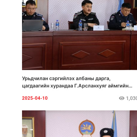
Урьдчилан сэргийлэх албаны дарга,
цагдаагийн хурандаа Г.Арсланхуяг аймгийн
цагдаагийн газрын үйл ажиллагаатай
1,03
2025-04-10
танилцлаа