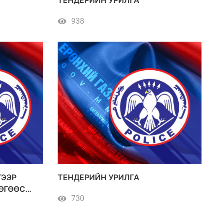
938
ГЭЭР
ТЕНДЕРИЙН УРИЛГА
ӨГӨӨС
730
Й