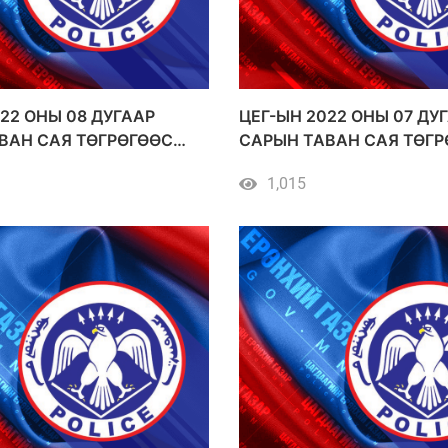
22 ОНЫ 08 ДУГААР
ЦЕГ-ЫН 2022 ОНЫ 07 ДУ
ВАН САЯ ТӨГРӨГӨӨС
САРЫН ТАВАН САЯ ТӨГР
ЙН ДҮН БҮХИЙ
ДЭЭШ ҮНИЙН ДҮН БҮХИ
1,015
Н АВАЛТ
ХУДАЛДАН АВАЛТ