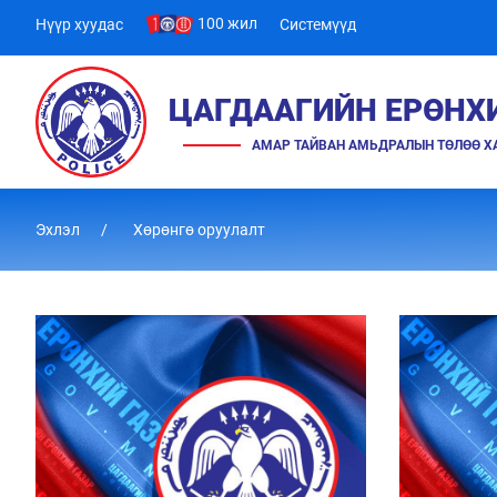
100 жил
Нүүр хуудас
Системүүд
ЦАГДААГИЙН ЕРӨНХ
АМАР ТАЙВАН АМЬДРАЛЫН ТӨЛӨӨ 
Эхлэл
Хөрөнгө оруулалт