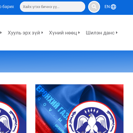
о барих
EN
Хууль эрх зүй
Хүний нөөц
Шилэн данс