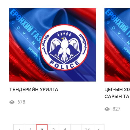
ТЕНДЕРИЙН УРИЛГА
ЦЕГ-ЫН 20
САРЫН ТА
678
ДЭЭШ ҮНИ
827
ХУДАЛДА