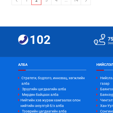
1
3
4
...
14
2
102
7
Зөв
АЛБА
НИЙСЛЭЛ
Стратеги, бодлого, инновац, хөгжлийн
Нийслэ
алба
газар
Эрүүгийн цагдаагийн алба
Баянго
Мөрдөн байцаах алба
Баянзүр
Нийтийн хэв журам хамгаалах олон
Чингэл
нийтийн аюулгүй б/х алба
Хан-Уул
Тээврийн цагдаагийн алба
Сонгино