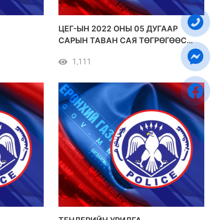
ЦЕГ-ЫН 2022 ОНЫ 05 ДУГААР
САРЫН ТАВАН САЯ ТӨГРӨГӨӨС
ДЭЭШ ҮНИЙН ДҮН БҮХИЙ
1,111
ХУДАЛДАН АВАЛТ
ТЕНДЕРИЙН УРИЛГА