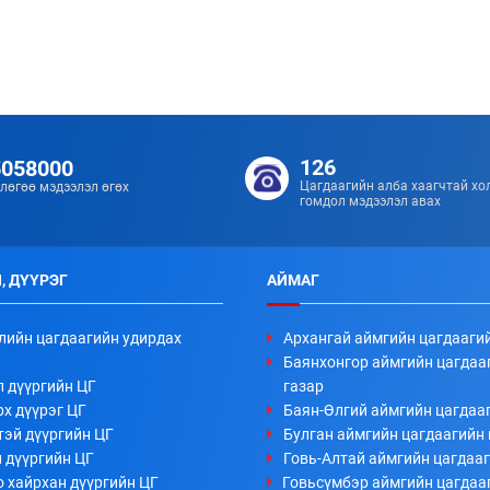
126
5058000
Цагдаагийн алба хаагчтай хо
лөгөө мэдээлэл өгөх
гомдол мэдээлэл авах
, ДҮҮРЭГ
АЙМАГ
лийн цагдаагийн удирдах
Архангай аймгийн цагдааги
Баянхонгор аймгийн цагдаа
л дүүргийн ЦГ
газар
х дүүрэг ЦГ
Баян-Өлгий аймгийн цагдааг
тэй дүүргийн ЦГ
Булган аймгийн цагдаагийн 
 дүүргийн ЦГ
Говь-Алтай аймгийн цагдааг
 хайрхан дүүргийн ЦГ
Говьсүмбэр аймгийн цагдаа