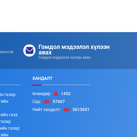
Гомдол мэдээлэл хүлээн
авах
лбоотой
Гомдол мэдээлэл хүлээн авах
ХАНДАЛТ
Өнөөдөр:
1452
йн газар
гийн
Сар:
97607
Нийт хандалт:
5613651
ийн газа
газар
ийн газар
гийн