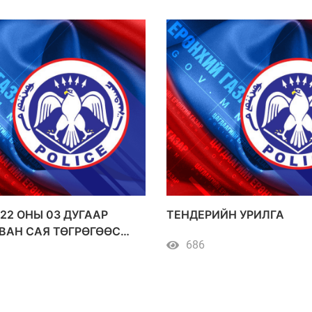
22 ОНЫ 03 ДУГААР
ТЕНДЕРИЙН УРИЛГА
ВАН САЯ ТӨГРӨГӨӨС
686
ЙН ДҮН БҮХИЙ
Н АВАЛТ