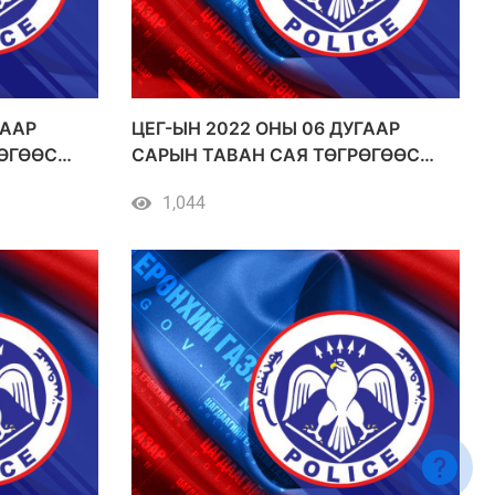
ГААР
ЦЕГ-ЫН 2022 ОНЫ 06 ДУГААР
ӨГӨӨС
САРЫН ТАВАН САЯ ТӨГРӨГӨӨС
Й
ДЭЭШ ҮНИЙН ДҮН БҮХИЙ
1,044
ХУДАЛДАН АВАЛТ