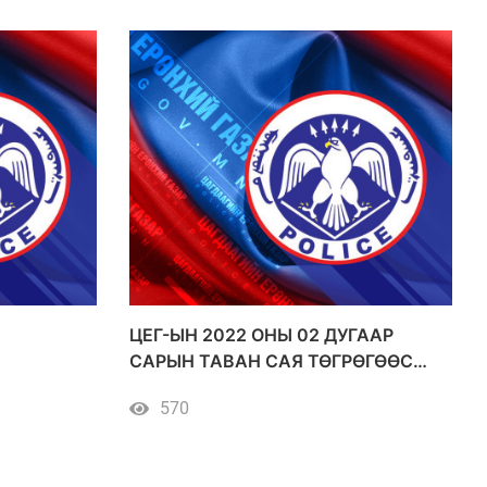
ЦЕГ-ЫН 2022 ОНЫ 02 ДУГААР
САРЫН ТАВАН САЯ ТӨГРӨГӨӨС
ДЭЭШ ҮНИЙН ДҮН БҮХИЙ
570
ХУДАЛДАН АВАЛТ