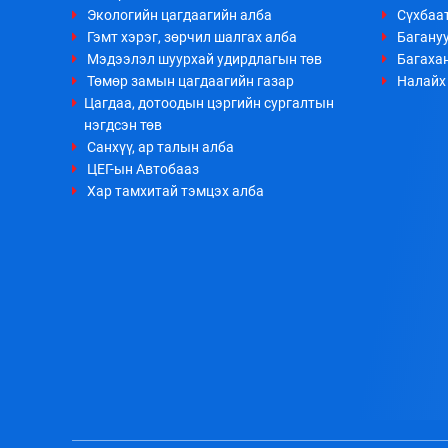
Экологийн цагдаагийн алба
Сүхбаа
Гэмт хэрэг, зөрчил шалгах алба
Багануу
Мэдээлэл шуурхай удирдлагын төв
Багахан
Төмөр замын цагдаагийн газар
Налайх 
Цагдаа, дотоодын цэргийн сургалтын
нэгдсэн төв
Санхүү, ар талын алба
ЦЕГ-ын Автобааз
Хар тамхитай тэмцэх алба