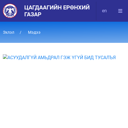
ЦАГДААГИЙН ЕРӨНХИЙ
en
ГАЗАР
Эхлэл
Мэдээ