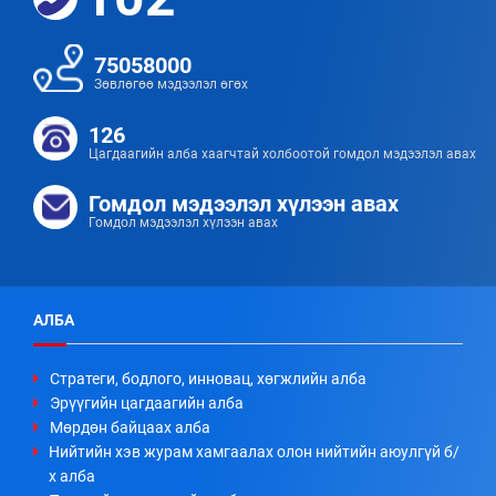
75058000
Зөвлөгөө мэдээлэл өгөх
126
Цагдаагийн алба хаагчтай холбоотой гомдол мэдээлэл авах
Гомдол мэдээлэл хүлээн авах
Гомдол мэдээлэл хүлээн авах
АЛБА
Стратеги, бодлого, инновац, хөгжлийн алба
Эрүүгийн цагдаагийн алба
Мөрдөн байцаах алба
Нийтийн хэв журам хамгаалах олон нийтийн аюулгүй б/
х алба