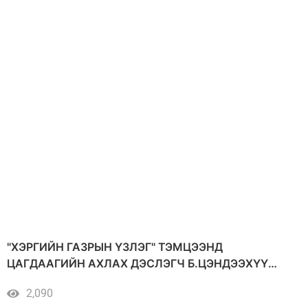
"ХЭРГИЙН ГАЗРЫН ҮЗЛЭГ" ТЭМЦЭЭНД
ЦАГДААГИЙН АХЛАХ ДЭСЛЭГЧ Б.ЦЭНДЭЭХҮҮ
ТҮРҮҮЛЛЭЭ
2,090