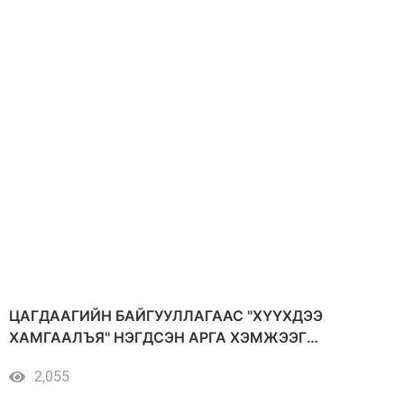
ЦАГДААГИЙН БАЙГУУЛЛАГААС "ХҮҮХДЭЭ
ХАМГААЛЪЯ" НЭГДСЭН АРГА ХЭМЖЭЭГ
ХЭРЭГЖҮҮЛЖ БАЙНА
2,055