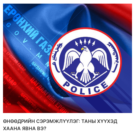
ӨНӨӨДРИЙН СЭРЭМЖЛҮҮЛЭГ: ТАНЫ ХҮҮХЭД
ХААНА ЯВНА ВЭ?