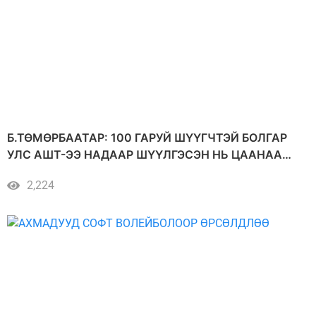
Б.ТӨМӨРБААТАР: 100 ГАРУЙ ШҮҮГЧТЭЙ БОЛГАР
УЛС АШТ-ЭЭ НАДААР ШҮҮЛГЭСЭН НЬ ЦААНАА
УЧИРТАЙ БАЙЖ
2,224