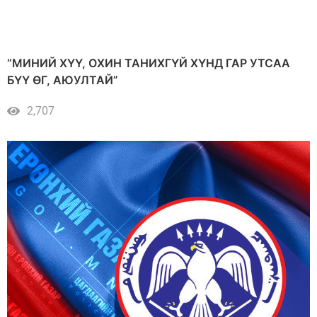
“МИНИЙ ХҮҮ, ОХИН ТАНИХГҮЙ ХҮНД ГАР УТСАА
БҮҮ ӨГ, АЮУЛТАЙ”
2,707