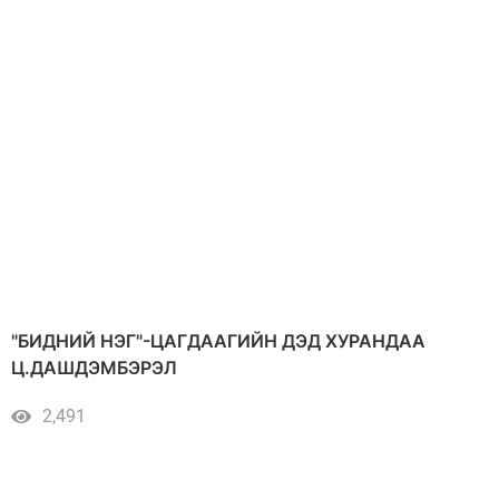
"БИДНИЙ НЭГ"-ЦАГДААГИЙН ДЭД ХУРАНДАА
Ц.ДАШДЭМБЭРЭЛ
2,491