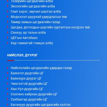
Тээврийн цагдаагийн алба
Экологийн цагдаагийн алба
Гэмт хэрэг, зөрчил шалгах алба
Мэдээлэл шуурхай удирдлагын төв
Төмөр замын цагдаагийн газар
Цагдаа, дотоодын цэргийн сургалтын нэгдсэн төв
Санхүү, ар талын алба
ЦЕГ-ын Автобааз
Хар тамхитай тэмцэх алба
НИЙСЛЭЛ, ДҮҮРЭГ
Нийслэлийн цагдаагийн удирдах газар
Баянгол дүүргийн ЦГ
Баянзүрх дүүрэг ЦГ
Чингэлтэй дүүргийн ЦГ
Хан-Уул дүүргийн ЦГ
Сонгино хайрхан дүүргийн ЦГ
Сүхбаатар дүүргийн ЦГ
Багануур дүүргийн цагдаагийн хэлтэс