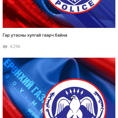
Гар утасны хулгай гаарч байна
4,296