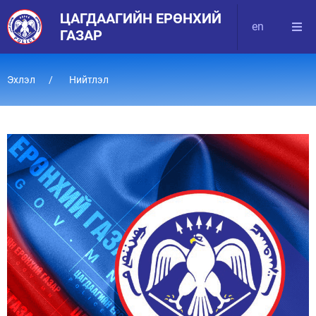
ЦАГДААГИЙН ЕРӨНХИЙ
en
ГАЗАР
Эхлэл
Нийтлэл