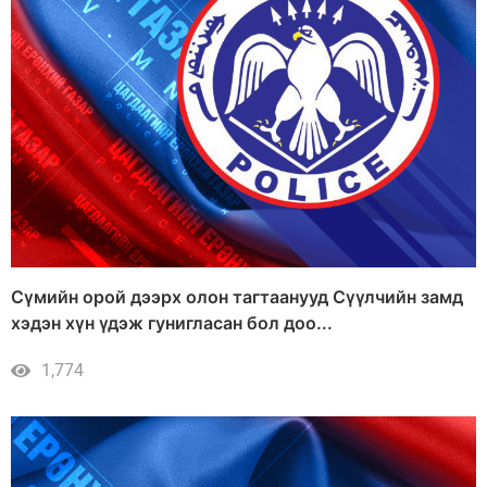
Сүмийн орой дээрх олон тагтаанууд Сүүлчийн замд
хэдэн хүн үдэж гунигласан бол доо...
1,774