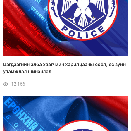
Цагдаагийн алба хаагчийн харилцааны соёл, ёс зүйн
уламжлал шинэчлэл
12,166