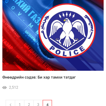
Өнөөдрийн сэдэв: Би хар тамхи татдаг
2,512
1
2
3
4