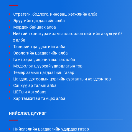
Стратеги, бодлого, инновац, хөгжлийн алба
Эрүүгийн цагдаагийн алба
Мөрдөн байцаах алба
Нийтийн хэв журам хамгаалах олон нийтийн аюулгүй б/
х алба
Тээврийн цагдаагийн алба
Экологийн цагдаагийн алба
Гэмт хэрэг, зөрчил шалгах алба
Мэдээлэл шуурхай удирдлагын төв
Төмөр замын цагдаагийн газар
Цагдаа, дотоодын цэргийн сургалтын нэгдсэн төв
Санхүү, ар талын алба
ЦЕГ-ын Автобааз
Хар тамхитай тэмцэх алба
НИЙСЛЭЛ, ДҮҮРЭГ
Нийслэлийн цагдаагийн удирдах газар