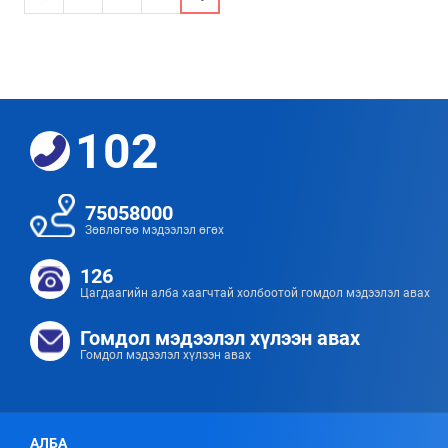
102
75058000
Зөвлөгөө мэдээлэл өгөх
126
Цагдаагийн алба хаагчтай холбоотой гомдол мэдээлэл авах
Гомдол мэдээлэл хүлээн авах
Гомдол мэдээлэл хүлээн авах
АЛБА