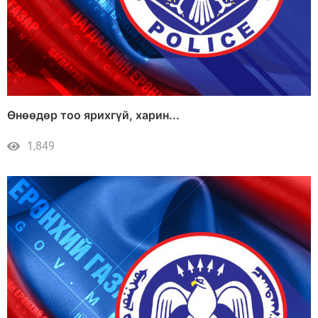
Өнөөдөр тоо ярихгүй, харин...
1,849