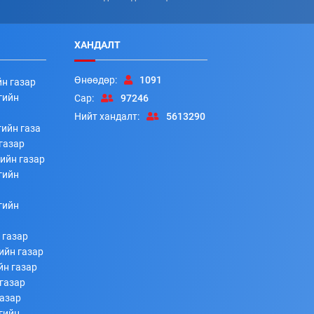
ХАНДАЛТ
Өнөөдөр:
1091
йн газар
гийн
Сар:
97246
Нийт хандалт:
5613290
ийн газа
газар
ийн газар
гийн
гийн
 газар
ийн газар
йн газар
газар
газар
гийн