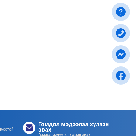
Гомдол мэдээлэл хүлээн
авах
лбоотой
Гомдол мэдээлэл хүлээн авах