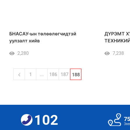
БНАСАУ-ын төлөөлөгчидтэй
ДҮРЭМТ Х
уулзалт хийв
ТЕХНИКИ
2,280
7,238
1
...
186
187
188
102
7
Зөв