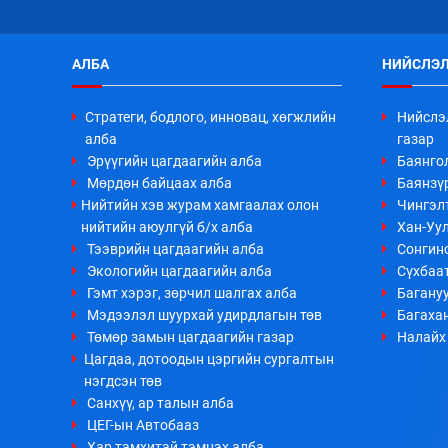
АЛБА
НИЙСЛЭЛ
Стратеги, бодлого, инновац, хөгжлийн
Нийслэ
алба
газар
Эрүүгийн цагдаагийн алба
Баянго
Мөрдөн байцаах алба
Баянзүр
Нийтийн хэв журам хамгаалах олон
Чингэл
нийтийн аюулгүй б/х алба
Хан-Уул
Тээврийн цагдаагийн алба
Сонгино
Экологийн цагдаагийн алба
Сүхбаа
Гэмт хэрэг, зөрчил шалгах алба
Багануу
Мэдээлэл шуурхай удирдлагын төв
Багахан
Төмөр замын цагдаагийн газар
Налайх 
Цагдаа, дотоодын цэргийн сургалтын
нэгдсэн төв
Санхүү, ар талын алба
ЦЕГ-ын Автобааз
Хар тамхитай тэмцэх алба