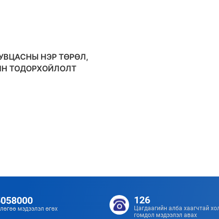
УВЦАСНЫ НЭР ТӨРӨЛ,
ЙН ТОДОРХОЙЛОЛТ
126
5058000
Цагдаагийн алба хаагчтай хо
лөгөө мэдээлэл өгөх
гомдол мэдээлэл авах