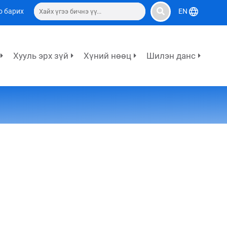
о барих
EN
Хууль эрх зүй
Хүний нөөц
Шилэн данс