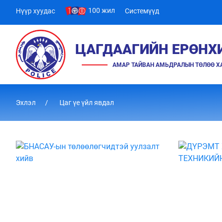
100 жил
Нүүр хуудас
Системүүд
ЦАГДААГИЙН ЕРӨНХ
АМАР ТАЙВАН АМЬДРАЛЫН ТӨЛӨӨ 
Эхлэл
Цаг үе үйл явдал