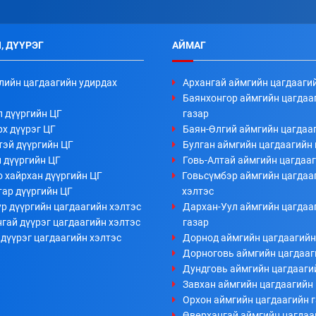
, ДҮҮРЭГ
АЙМАГ
лийн цагдаагийн удирдах
Архангай аймгийн цагдааги
Баянхонгор аймгийн цагдаа
л дүүргийн ЦГ
газар
х дүүрэг ЦГ
Баян-Өлгий аймгийн цагдааг
тэй дүүргийн ЦГ
Булган аймгийн цагдаагийн 
 дүүргийн ЦГ
Говь-Алтай аймгийн цагдааг
 хайрхан дүүргийн ЦГ
Говьсүмбэр аймгийн цагдаа
тар дүүргийн ЦГ
хэлтэс
р дүүргийн цагдаагийн хэлтэс
Дархан-Уул аймгийн цагдаа
гай дүүрэг цагдаагийн хэлтэс
газар
дүүрэг цагдаагийн хэлтэс
Дорнод аймгийн цагдаагийн
Дорноговь аймгийн цагдааг
Дундговь аймгийн цагдааги
Завхан аймгийн цагдаагийн 
Орхон аймгийн цагдаагийн 
Өвөрхангай аймгийн цагдаа