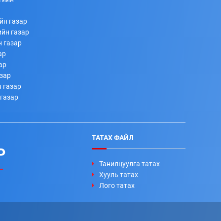
йн газар
ийн газар
н газар
ар
ар
азар
 газар
 газар
ТАТАХ ФАЙЛ
Р
Танилцуулга татах
Хууль татах
Лого татах