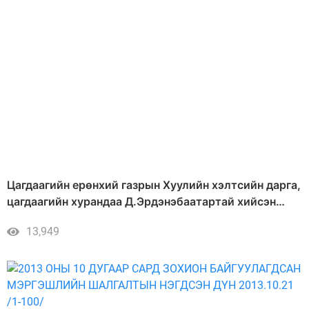
Цагдаагийн ерөнхий газрын Хуулийн хэлтсийн дарга,
цагдаагийн хурандаа Д.Эрдэнэбаатартай хийсэн
ярилцлага
13,949