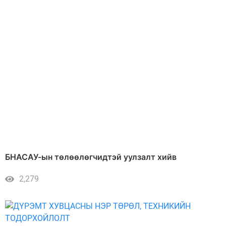
БНАСАУ-ын төлөөлөгчидтэй уулзалт хийв
2,279