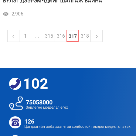
БҮЛЭГ ДЭЭРЭМЧДИЙГ ШАЛГАЖ БАЙНА
2,906
1
...
315
316
318
317
102
75058000
Зөвлөгөө мэдээлэл өгөх
126
Цагдаагийн алба хаагчтай холбоотой гомдол мэдээлэл авах