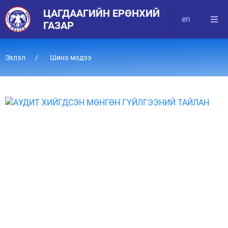
ЦАГДААГИЙН ЕРӨНХИЙ
en
ГАЗАР
Эхлэл
Шинэ мэдээ