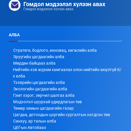
Гомдол мэдээлэл хүлээн авах
Гомдол мэдээлэл хүлээн авах
АЛБА
Стратеги, бодлого, инновац, хөгжлийн алба
Эрүүгийн цагдаагийн алба
Мөрдөн байцаах алба
Нийтийн хэв журам хамгаалах олон нийтийн аюулгүй б/
х алба
Тээврийн цагдаагийн алба
Экологийн цагдаагийн алба
Гэмт хэрэг, зөрчил шалгах алба
Мэдээлэл шуурхай удирдлагын төв
Төмөр замын цагдаагийн газар
Цагдаа, дотоодын цэргийн сургалтын нэгдсэн төв
Санхүү, ар талын алба
ЦЕГ-ын Автобааз